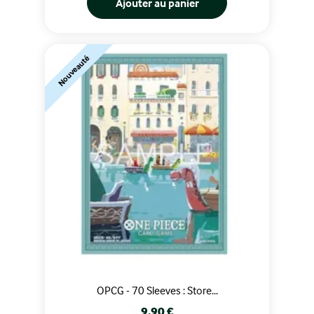
Ajouter au panier
Nouveauté
OPCG - 70 Sleeves : Store...
Prix
9,90 €