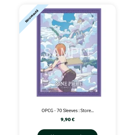
Nouveauté
OPCG - 70 Sleeves : Store...
Prix
9,90 €