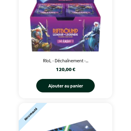
RloL - Déchaînement -...
Prix
120,00 €
Ajouter au panier
Nouveauté