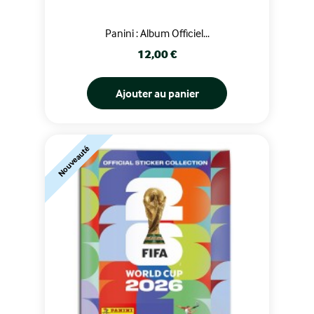
Panini : Album Officiel...
Prix
12,00 €
Ajouter au panier
Nouveauté