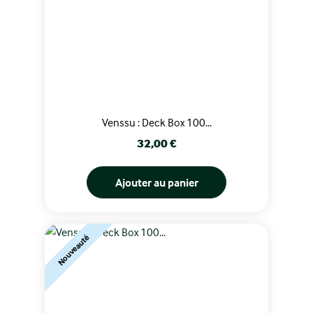
Venssu : Deck Box 100...
Prix
32,00 €
Ajouter au panier
Nouveauté