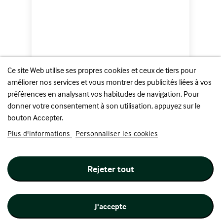
Ce site Web utilise ses propres cookies et ceux de tiers pour
améliorer nos services et vous montrer des publicités liées à vos
préférences en analysant vos habitudes de navigation. Pour
donner votre consentement à son utilisation, appuyez sur le
Venssu : Deck Box 100...
bouton Accepter.
Prix
32,00 €
Plus d'informations
Personnaliser les cookies
Ajouter au panier
Rejeter tout
Nouveauté
J'accepte