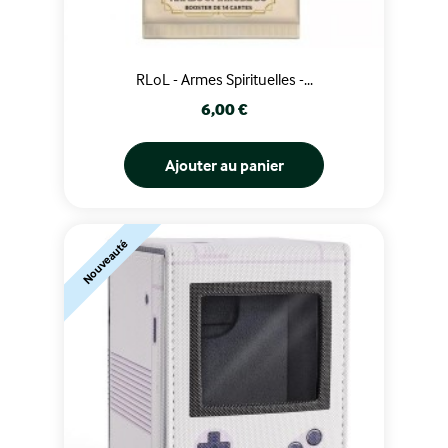
RLoL - Armes Spirituelles -...
Prix
6,00 €
Ajouter au panier
Nouveauté