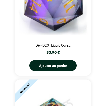
Dé - D20 : Liquid Core...
Prix
53,90 €
Ajouter au panier
Nouveauté