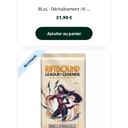
RLoL - Déchaînement : Vi -...
Prix
21,90 €
Ajouter au panier
Nouveauté