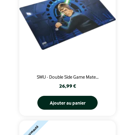
SWU - Double Side Game Mate...
Prix
26,99 €
Ajouter au panier
Nouveauté