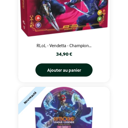
RLoL - Vendetta - Champion...
Prix
34,90 €
Ajouter au panier
Nouveauté