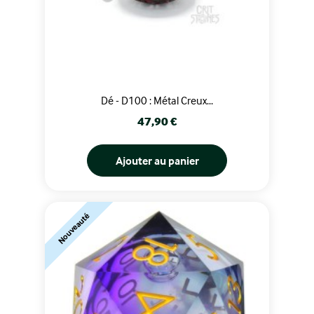
Dé - D100 : Métal Creux...
Prix
47,90 €
Ajouter au panier
Nouveauté