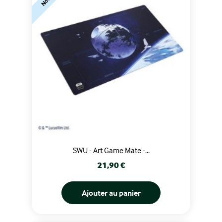
SWU - Art Game Mate -...
Prix
21,90 €
Ajouter au panier