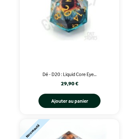
Dé - D20 : Liquid Core Eye...
Prix
29,90 €
Ajouter au panier
Nouveauté