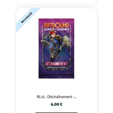
Nouveauté
RLoL -Déchaînement -...
Prix
6,00 €