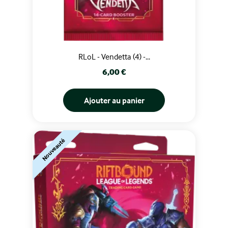
RLoL - Vendetta (4) -...
Prix
6,00 €
Ajouter au panier
Nouveauté