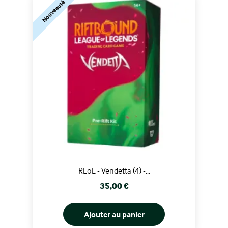
Nouveauté
RLoL - Vendetta (4) -...
Prix
35,00 €
Ajouter au panier