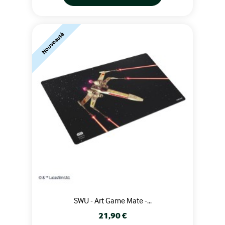
Nouveauté
SWU - Art Game Mate -...
Prix
21,90 €