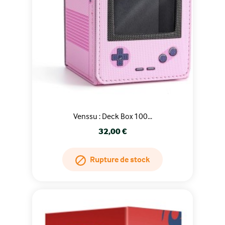
Venssu : Deck Box 100...
Prix
32,00 €
Rupture de stock