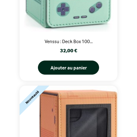
Venssu : Deck Box 100...
Prix
32,00 €
Ajouter au panier
Nouveauté