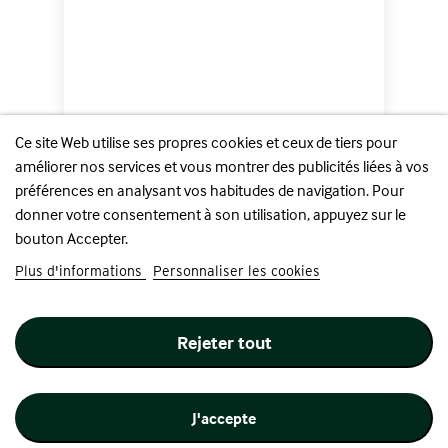
Ce site Web utilise ses propres cookies et ceux de tiers pour
améliorer nos services et vous montrer des publicités liées à vos
préférences en analysant vos habitudes de navigation. Pour
donner votre consentement à son utilisation, appuyez sur le
bouton Accepter.
Plus d'informations
Personnaliser les cookies
GG - Sidekick Pro 100+ XL...
Prix
35,90 €
Rejeter tout
Ajouter au panier
J'accepte