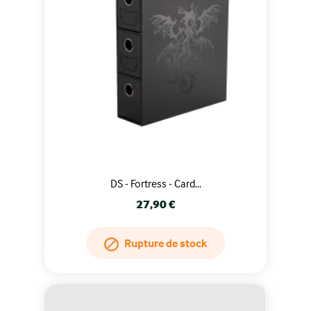
DS - Fortress - Card...
Prix
27,90 €
Rupture de stock