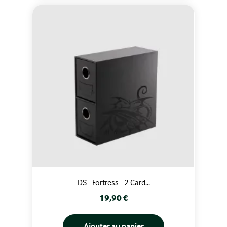
DS - Fortress - 2 Card...
Prix
19,90 €
Ajouter au panier