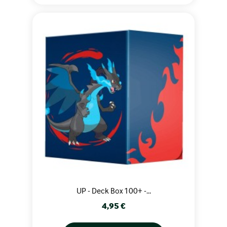
UP - Deck Box 100+ -...
Prix
4,95 €