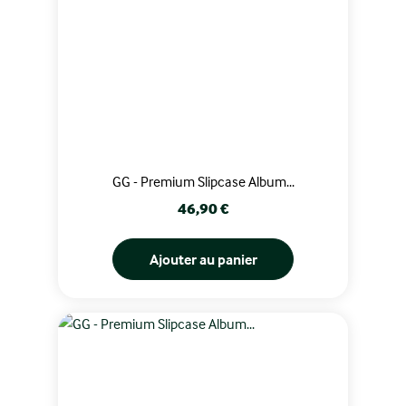
GG - Premium Slipcase Album...
Prix
46,90 €
Ajouter au panier