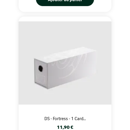
DS - Fortress - 1 Card...
Prix
11,90 €