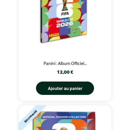
Panini : Album Officiel...
Prix
12,00 €
Ajouter au panier
Nouveauté