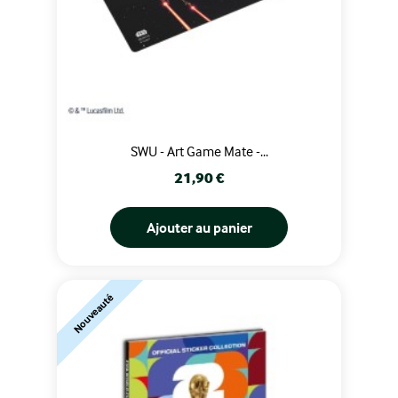
SWU - Art Game Mate -...
Prix
21,90 €
Ajouter au panier
Nouveauté