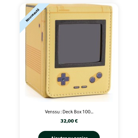
Nouveauté
Venssu : Deck Box 100...
Prix
32,00 €