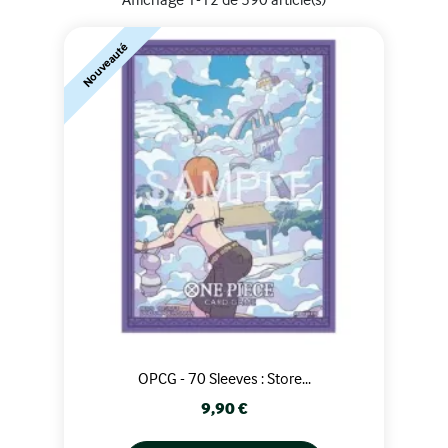
Nouveauté
OPCG - 70 Sleeves : Store...
Prix
9,90 €