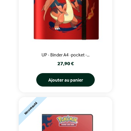
UP - Binder A4 -pocket -...
Prix
27,90 €
Ajouter au panier
Nouveauté