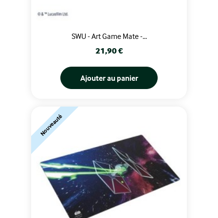
SWU - Art Game Mate -...
Prix
21,90 €
Ajouter au panier
Nouveauté