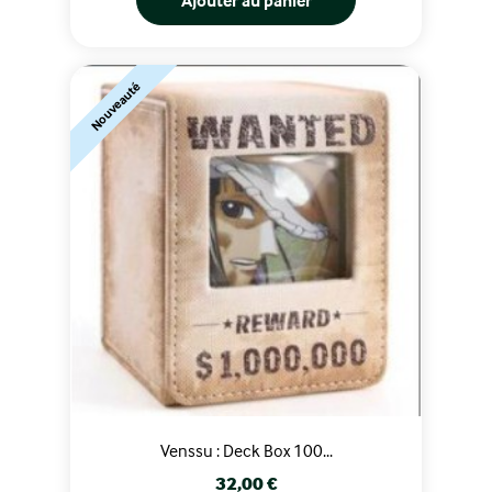
Ajouter au panier
Nouveauté
Venssu : Deck Box 100...
Prix
32,00 €