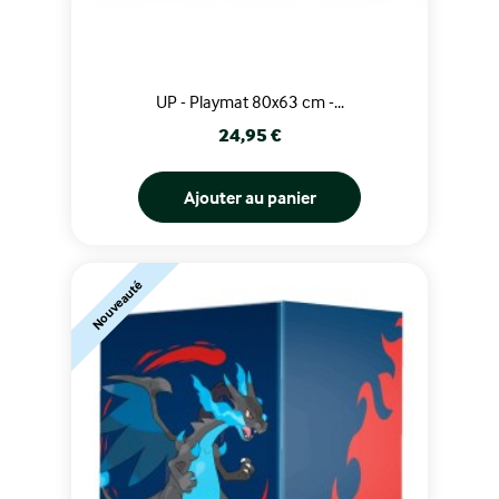
UP - Playmat 80x63 cm -...
Prix
24,95 €
Ajouter au panier
Nouveauté