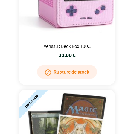
Venssu : Deck Box 100...
Prix
32,00 €
Rupture de stock
Nouveauté