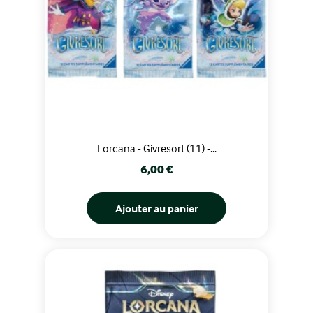
Lorcana - Givresort (11) -...
Prix
6,00 €
Ajouter au panier