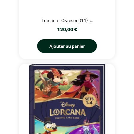
Lorcana - Givresort (11) -...
Prix
120,00 €
Ajouter au panier