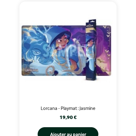
Lorcana - Playmat : Jasmine
Prix
19,90 €
Ajouter au panier