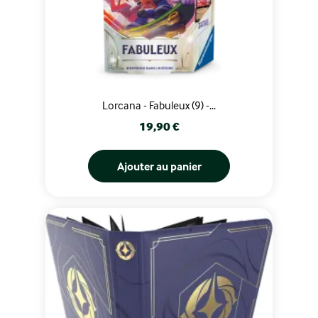
Lorcana - Fabuleux (9) -...
Prix
19,90 €
Ajouter au panier