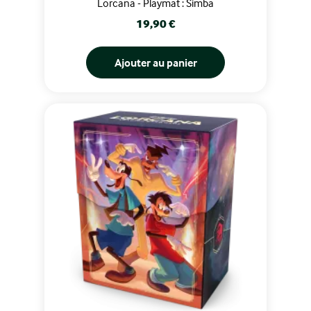
Lorcana - Playmat : Simba
Prix
19,90 €
Ajouter au panier