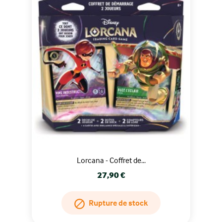
Lorcana - Coffret de...
Prix
27,90 €
Rupture de stock