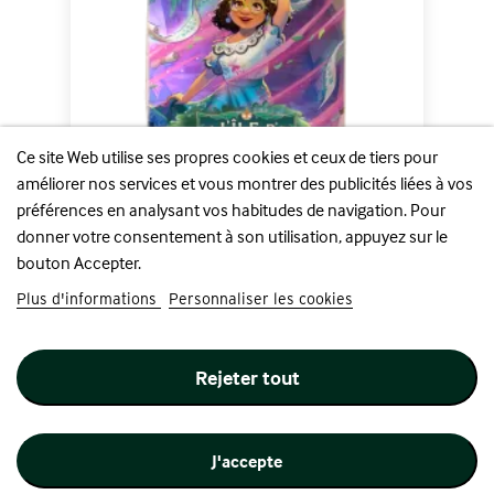
Ce site Web utilise ses propres cookies et ceux de tiers pour
améliorer nos services et vous montrer des publicités liées à vos
préférences en analysant vos habitudes de navigation. Pour
donner votre consentement à son utilisation, appuyez sur le
Lorcana - L'Ile d'Archazia...
bouton Accepter.
Prix
6,00 €
Plus d'informations
Personnaliser les cookies
Ajouter au panier
Rejeter tout
J'accepte