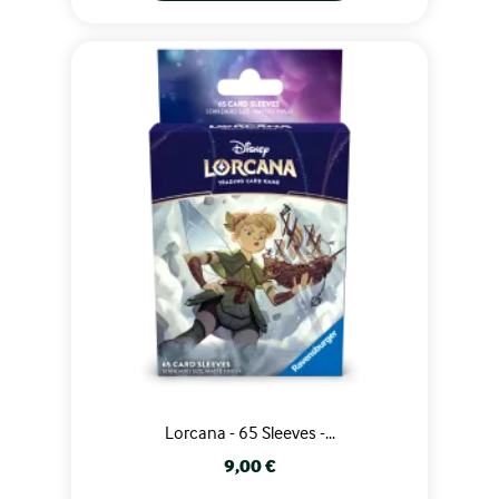
Lorcana - 65 Sleeves -...
Prix
9,00 €