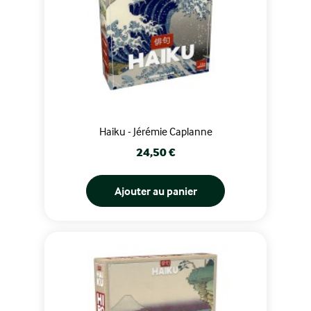
Haiku - Jérémie Caplanne
Prix
24,50 €
Ajouter au panier