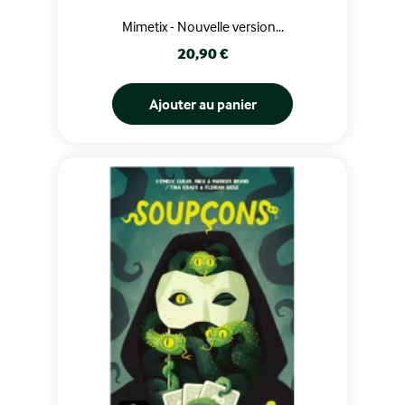
Mimetix - Nouvelle version...
Prix
20,90 €
Ajouter au panier