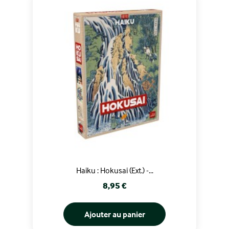
Haiku : Hokusai (Ext.) -...
Prix
8,95 €
Ajouter au panier