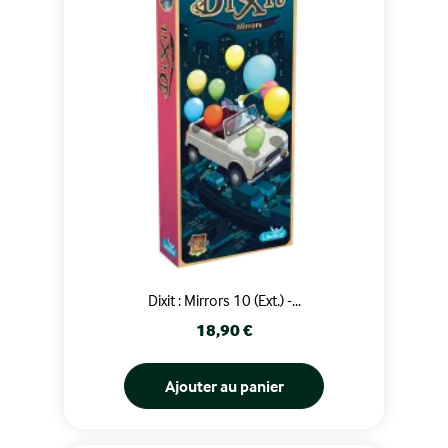
Dixit : Mirrors 10 (Ext.) -...
Prix
18,90 €
Ajouter au panier