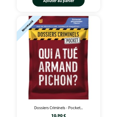
Ajouter au panier
Nouveauté
Dossiers Criminels - Pocket...
Prix
10,90 €