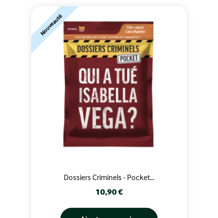
Nouveauté
Dossiers Criminels - Pocket...
Prix
10,90 €