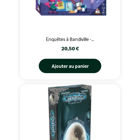
Enquêtes à Bandiville -...
Prix
20,50 €
Ajouter au panier