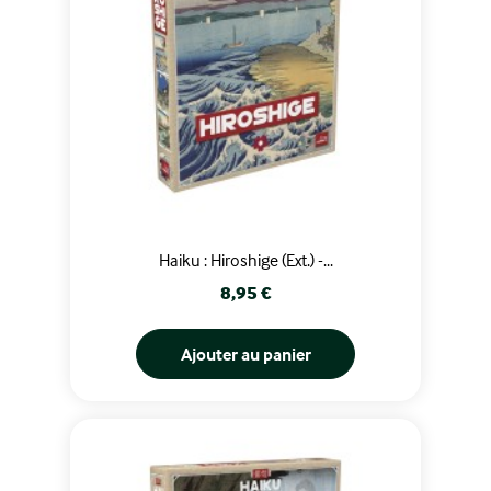
Haiku : Hiroshige (Ext.) -...
Prix
8,95 €
Ajouter au panier