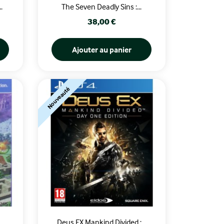
.
The Seven Deadly Sins :...
Prix
38,00 €
Ajouter au panier
Nouveauté
..
Deus EX Mankind Divided :...