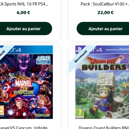
EA Sports NHL 16 FR PS4...
Pack : SoulCalibur VI (6) +..
Prix
Prix
6,00 €
22,00 €
Ajouter au panier
Ajouter au panier
auté
Nouveauté
arvel VS Capcom : Infinite...
Dragon Quest Builders BNL.