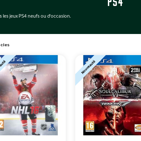
PS4
s les jeux PS4 neufs ou d'occasion.
icles
auté
Nouveauté