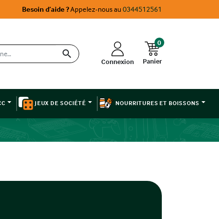
Besoin d’aide ?
Appelez-nous au
0344512561
0

Panier
Connexion
CC
JEUX DE SOCIÉTÉ
NOURRITURES ET BOISSONS