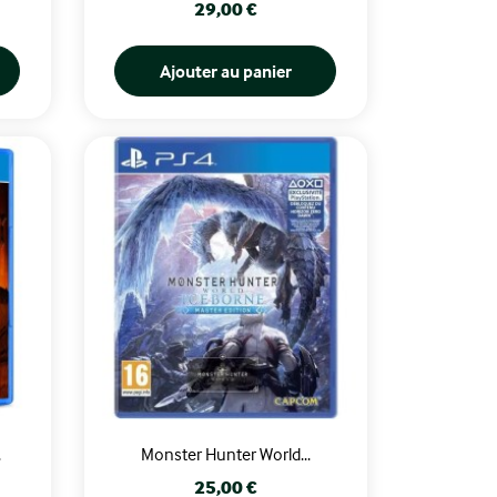
Prix
29,00 €
Ajouter au panier
.
Monster Hunter World...
Prix
25,00 €