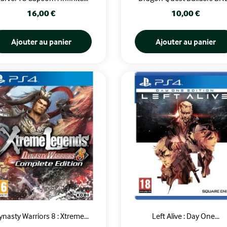
Prix
Prix
16,00 €
10,00 €
Ajouter au panier
Ajouter au panier
ynasty Warriors 8 : Xtreme...
Left Alive : Day One...