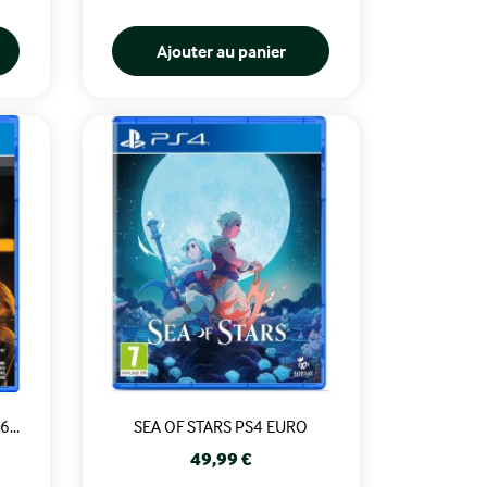
Ajouter au panier
...
SEA OF STARS PS4 EURO
Prix
49,99 €