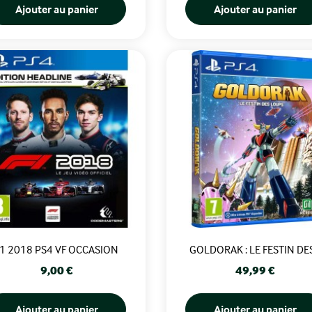
Ajouter au panier
Ajouter au panier
F1 2018 PS4 VF OCCASION
GOLDORAK : LE FESTIN DES.
Prix
Prix
9,00 €
49,99 €
Ajouter au panier
Ajouter au panier