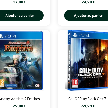
Prix
Prix
12,00 €
24,90 €
Ajouter au panier
Ajouter au panier
ynasty Warriors 9 Empires...
Call Of Duty Black Ops 7..
Prix
Prix
29,00 €
69,99 €