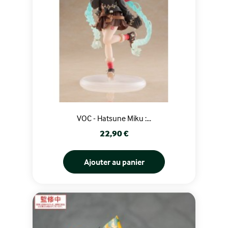
VOC - Hatsune Miku :...
Prix
22,90 €
Ajouter au panier