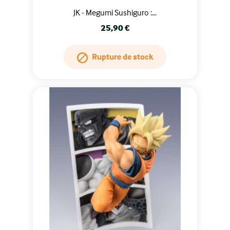
JK - Megumi Sushiguro :...
Prix
25,90 €
Rupture de stock