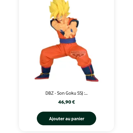
DBZ - Son Goku SSJ :...
Prix
46,90 €
Ajouter au panier