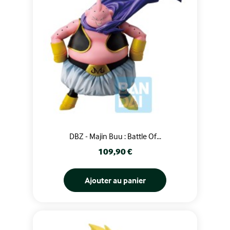
DBZ - Majin Buu : Battle Of...
Prix
109,90 €
Ajouter au panier