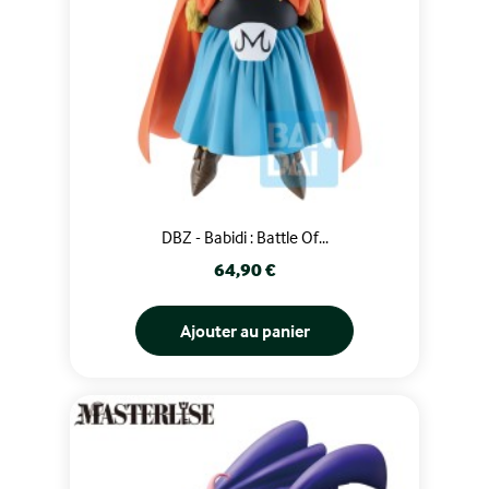
DBZ - Babidi : Battle Of...
Prix
64,90 €
Ajouter au panier