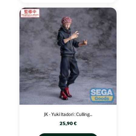
JK - Yuki Itadori : Culling...
Prix
25,90 €