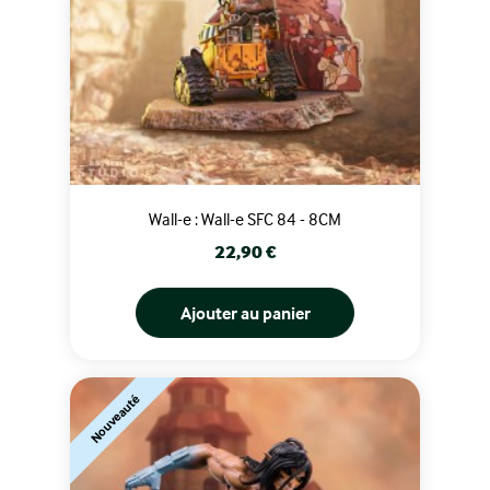
Wall-e : Wall-e SFC 84 - 8CM
Prix
22,90 €
Ajouter au panier
Nouveauté