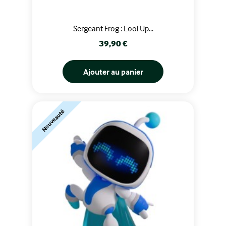
Sergeant Frog : Lool Up...
Prix
39,90 €
Ajouter au panier
Nouveauté