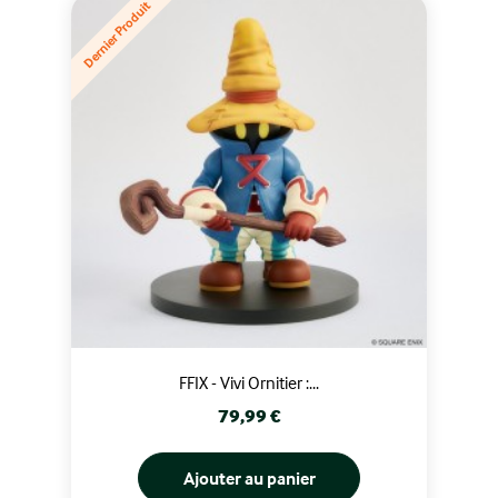
Dernier Produit
FFIX - Vivi Ornitier :...
Prix
79,99 €
Ajouter au panier