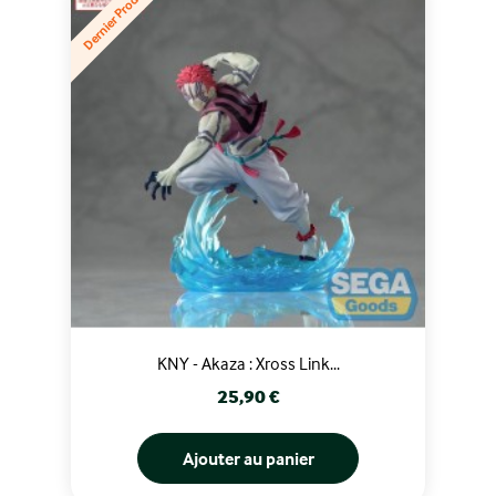
Dernier Produit
KNY - Akaza : Xross Link...
Prix
25,90 €
Ajouter au panier