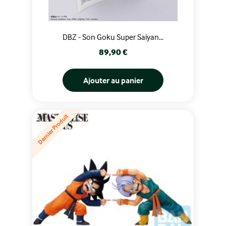
DBZ - Son Goku Super Saiyan...
Prix
89,90 €
Ajouter au panier
Dernier Produit