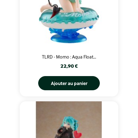
TLRD - Momo : Aqua Float...
Prix
22,90 €
Ajouter au panier