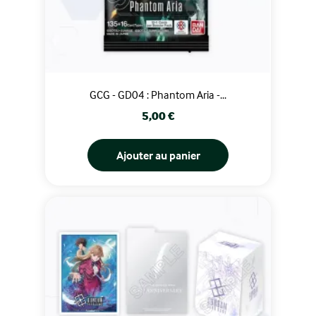
GCG - GD04 : Phantom Aria -...
Prix
5,00 €
Ajouter au panier