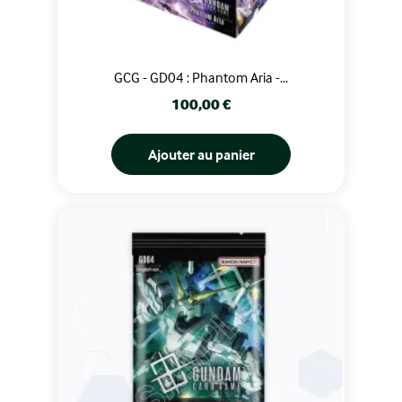
GCG - GD04 : Phantom Aria -...
Prix
100,00 €
Ajouter au panier