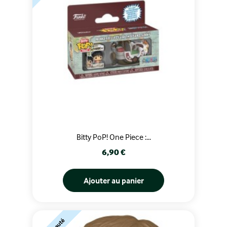
Bitty PoP! One Piece :...
Prix
6,90 €
Ajouter au panier