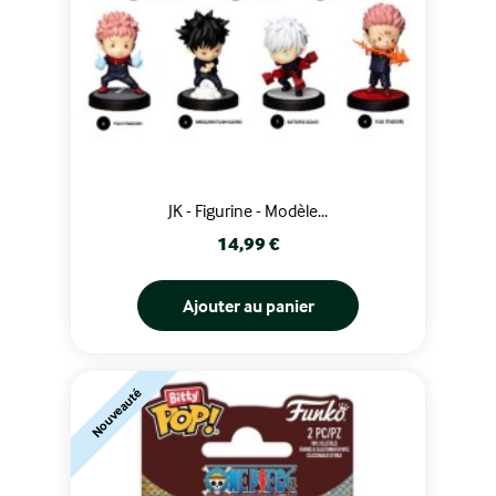
JK - Figurine - Modèle...
Prix
14,99 €
Ajouter au panier
Nouveauté