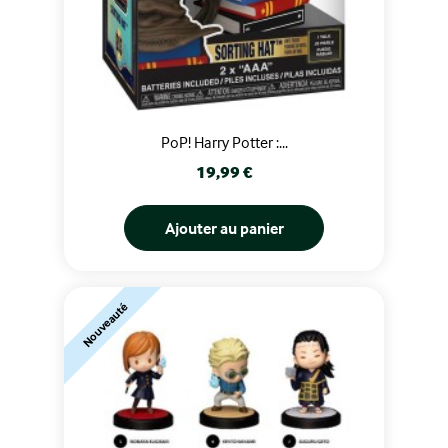
PoP! Harry Potter :...
Prix
19,99 €
Ajouter au panier
Nouveauté