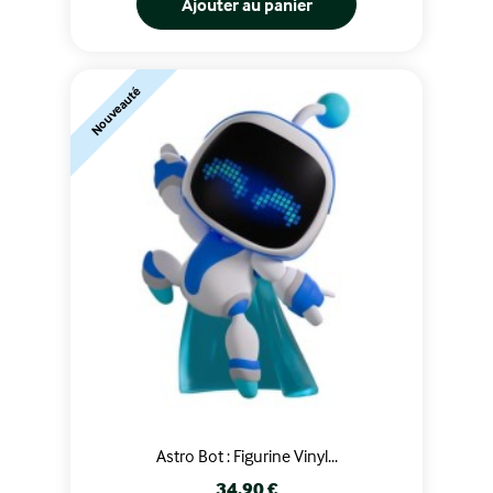
Ajouter au panier
Nouveauté
Astro Bot : Figurine Vinyl...
Prix
34,90 €