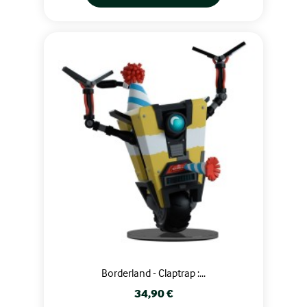
Borderland - Claptrap :...
Prix
34,90 €