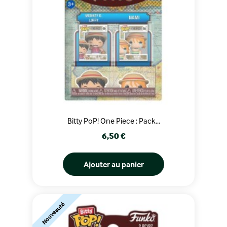
Bitty PoP! One Piece : Pack...
Prix
6,50 €
Ajouter au panier
Nouveauté