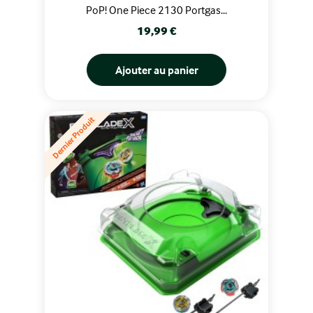
PoP! One Piece 2130 Portgas...
Prix
19,99 €
Ajouter au panier
Dernier Produit