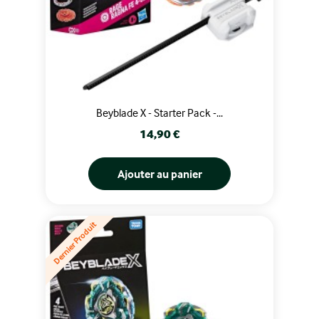
Beyblade X - Starter Pack -...
Prix
14,90 €
Ajouter au panier
Dernier Produit