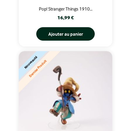
Pop! Stranger Things 1910...
Prix
16,99 €
Ajouter au panier
Nouveauté
Dernier Produit