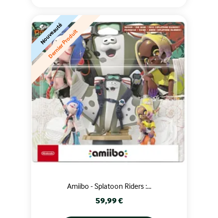
Nouveauté
Dernier Produit
Amiibo - Splatoon Riders :...
Prix
59,99 €