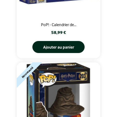
PoP! - Calendrier de...
Prix
58,99 €
Ajouter au panier
Nouveauté