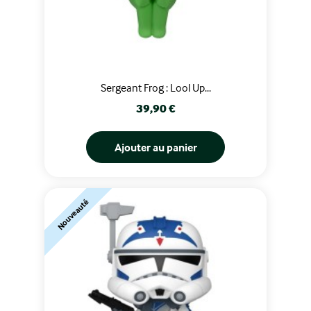
Sergeant Frog : Lool Up...
Prix
39,90 €
Ajouter au panier
Nouveauté