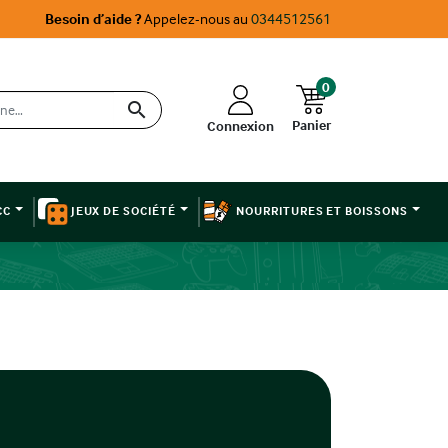
Besoin d’aide ?
Appelez-nous au
0344512561
0

Panier
Connexion
CC
JEUX DE SOCIÉTÉ
NOURRITURES ET BOISSONS