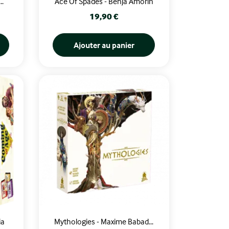
..
Ace Of Spades - Benja Amorin
Prix
19,90 €
Ajouter au panier
ia
Mythologies - Maxime Babad...