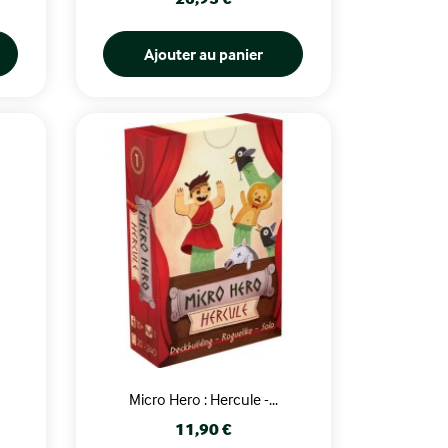
Ajouter au panier
Micro Hero : Hercule -...
Prix
11,90 €