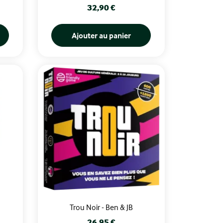
Prix
32,90 €
Ajouter au panier
Trou Noir - Ben & JB
Prix
26,95 €