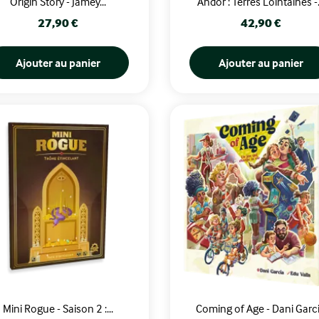
Origin Story - Jamey...
Andor : Terres Lointaines -.
Prix
Prix
27,90 €
42,90 €
Ajouter au panier
Ajouter au panier
Mini Rogue - Saison 2 :...
Coming of Age - Dani Garc