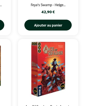
..
Feya's Swamp - Helge...
Prix
42,90 €
Ajouter au panier