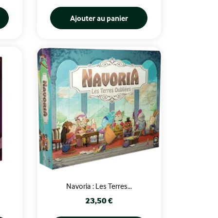
Ajouter au panier
Navoria : Les Terres...
Prix
23,50 €