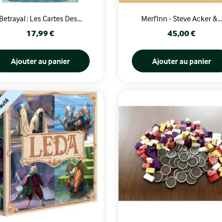
Betrayal : Les Cartes Des...
Merl'Inn - Steve Acker &...
Prix
Prix
17,99 €
45,00 €
Ajouter au panier
Ajouter au panier
auté