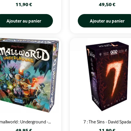
Prix
Prix
11,90 €
49,50 €
Ajouter au panier
Ajouter au panier
mallworld : Underground -...
7 : The Sins - David Spada
Prix
Prix
49,95 €
11,90 €