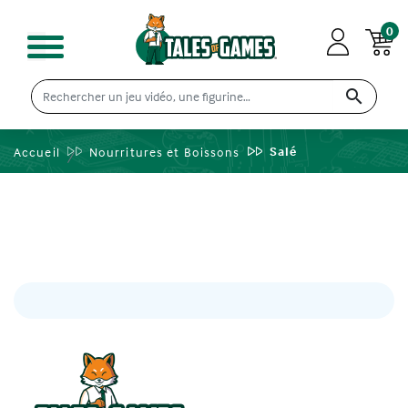
0

Salé
Accueil
Nourritures et Boissons