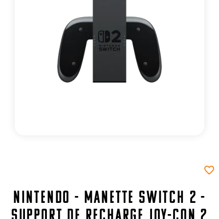
favorite_border
Nintendo - Manette Switch 2 -
Support de Recharge Joy-Con 2