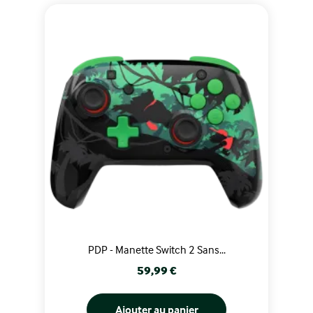
PDP - Manette Switch 2 Sans...
Prix
59,99 €
Ajouter au panier