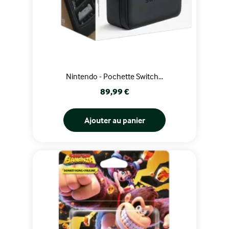
Nintendo - Pochette Switch...
Prix
89,99 €
Ajouter au panier