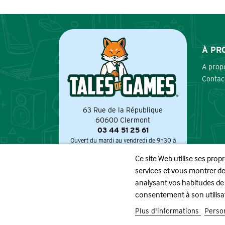
À PR
A prop
Contac
63 Rue de la République
60600 Clermont
03 44 51 25 61
Ouvert du mardi au vendredi de 9h30 à
12h30 et de 14h à 19h.
Ce site Web utilise ses prop
Le samedi de 9h à 13h et de 13h30 à 19h.
services et vous montrer de
analysant vos habitudes de
consentement à son utilisa
Plus d'informations
Person