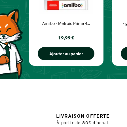
Amiibo - Metroid Prime 4...
Fi
Prix
19,99 €
Ajouter au panier
LIVRAISON OFFERTE
À partir de 80€ d’achat