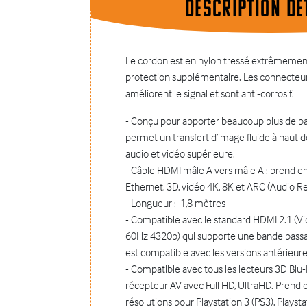
Description dÉt
Le cordon est en nylon tressé extrêmement
protection supplémentaire. Les connecteur
améliorent le signal et sont anti-corrosif.
- Conçu pour apporter beaucoup plus de ba
permet un transfert d’image fluide à haut d
audio et vidéo supérieure.
- Câble HDMI mâle A vers mâle A : prend en
Ethernet, 3D, vidéo 4K, 8K et ARC (Audio R
- Longueur : 1,8 mètres
- Compatible avec le standard HDMI 2.1 (V
60Hz 4320p) qui supporte une bande passa
est compatible avec les versions antérieure
- Compatible avec tous les lecteurs 3D Blu-R
récepteur AV avec Full HD, UltraHD. Prend 
résolutions pour Playstation 3 (PS3), Playsta