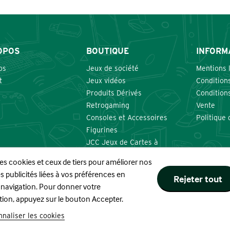
OPOS
BOUTIQUE
INFORM
os
Jeux de société
Mentions 
t
Jeux vidéos
Conditions
Produits Dérivés
Condition
Retrogaming
Vente
Consoles et Accessoires
Politique 
Figurines
JCC Jeux de Cartes à
Collectionner
res cookies et ceux de tiers pour améliorer nos
Nourritures et Boissons
s publicités liées à vos préférences en
Rejeter tout
 navigation. Pour donner votre
tion, appuyez sur le bouton Accepter.
Site réalisé par
naliser les cookies