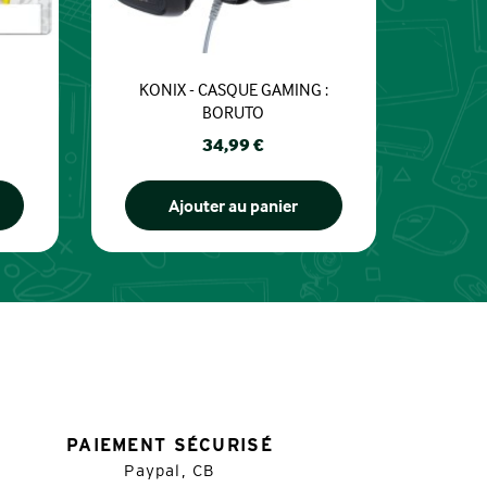
KONIX - CASQUE GAMING :
BORUTO
Prix
34,99 €
Ajouter au panier
PAIEMENT SÉCURISÉ
Paypal, CB