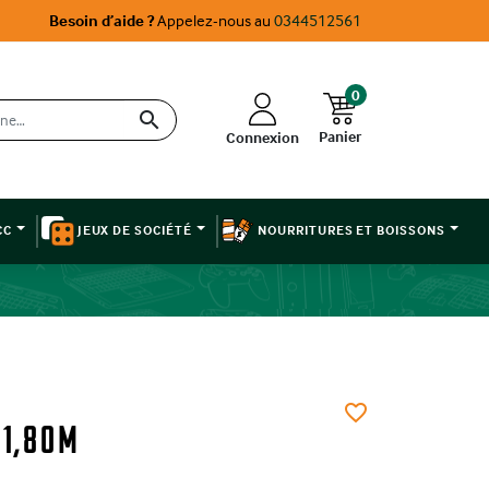
Besoin d’aide ?
Appelez-nous au
0344512561
0

Panier
Connexion
CC
JEUX DE SOCIÉTÉ
NOURRITURES ET BOISSONS
favorite_border
 1,80M