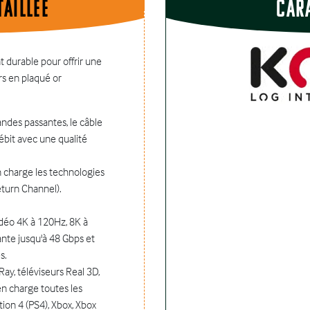
aillÉe
Car
 durable pour offrir une
s en plaqué or
ndes passantes, le câble
ébit avec une qualité
 charge les technologies
eturn Channel).
idéo 4K à 120Hz, 8K à
nte jusqu'à 48 Gbps et
s.
ay, téléviseurs Real 3D,
en charge toutes les
tion 4 (PS4), Xbox, Xbox