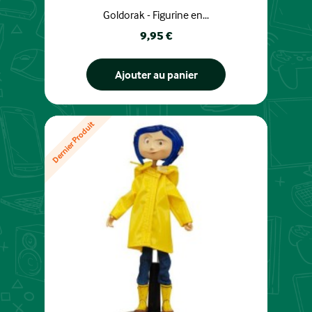
Goldorak - Figurine en...
Prix
9,95 €
Ajouter au panier
Dernier Produit