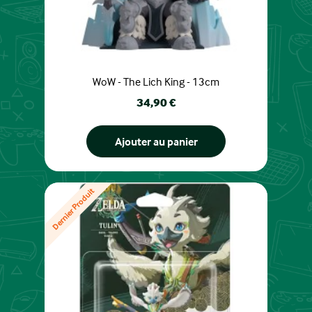
WoW - The Lich King - 13cm
Prix
34,90 €
Ajouter au panier
Dernier Produit