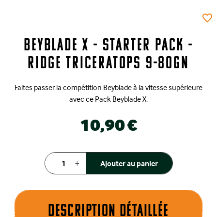
favorite_border
Beyblade X - Starter Pack -
Ridge Triceratops 9-80GN
Faites passer la compétition Beyblade à la vitesse supérieure
avec ce Pack Beyblade X.
10,90 €
-
+
Ajouter au panier
Description dÉtaillÉe