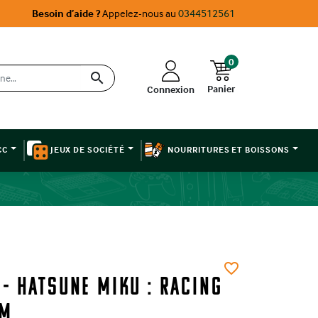
Besoin d’aide ?
Appelez-nous au
0344512561
0

Panier
Connexion
CC
JEUX DE SOCIÉTÉ
NOURRITURES ET BOISSONS
favorite_border
- Hatsune Miku : Racing
cm