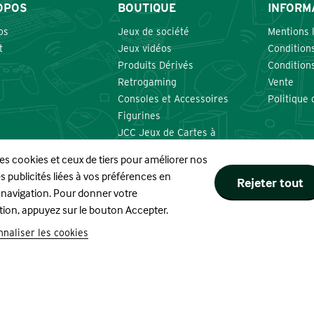
OPOS
BOUTIQUE
INFORM
os
Jeux de société
Mentions 
t
Jeux vidéos
Conditions
Produits Dérivés
Condition
Retrogaming
Vente
Consoles et Accessoires
Politique 
Figurines
JCC Jeux de Cartes à
Collectionner
res cookies et ceux de tiers pour améliorer nos
Nourritures et Boissons
s publicités liées à vos préférences en
Rejeter tout
 navigation. Pour donner votre
tion, appuyez sur le bouton Accepter.
Site réalisé par
naliser les cookies