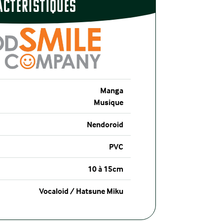
actÉristiques
Manga
Musique
Nendoroid
PVC
10 à 15cm
Vocaloid / Hatsune Miku