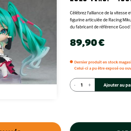
Célébrez l'alliance de la vitesse 
figurine articulée de Racing Mik
du fabricant de référence Good
89,90 €
Dernier produit en stock magas
Celui-ci a pu être exposé ou ou
-
+
Ajouter au pa