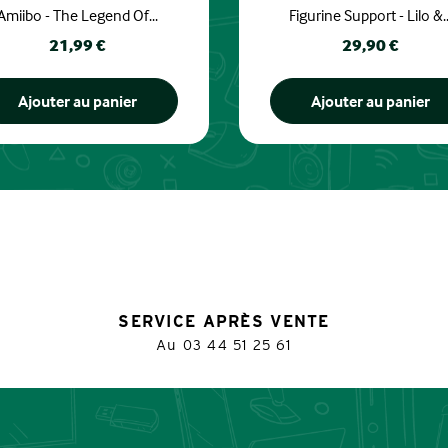
Amiibo - The Legend Of...
Figurine Support - Lilo &..
Prix
Prix
21,99 €
29,90 €
Ajouter au panier
Ajouter au panier
SERVICE APRÈS VENTE
Au
03 44 51 25 61