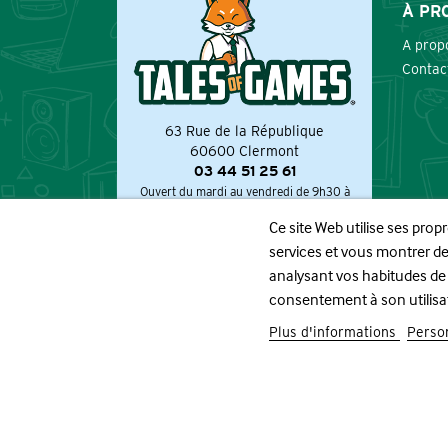
À PR
A prop
Contac
63 Rue de la République
60600 Clermont
03 44 51 25 61
Ouvert du mardi au vendredi de 9h30 à
12h30 et de 14h à 19h.
Ce site Web utilise ses prop
Le samedi de 9h à 13h et de 13h30 à 19h.
services et vous montrer de
analysant vos habitudes de
consentement à son utilisa
Plus d'informations
Person