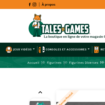
À propos
JEUX VIDÉOS
CONSOLES ET ACCESSOIRES
RE
Accueil
Figurines
Figurines Diverses

Dernier Produit