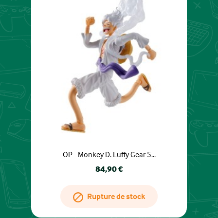
OP - Monkey D. Luffy Gear 5...
Prix
84,90 €
Rupture de stock