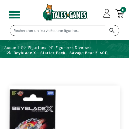
0

Accueil
Figurines
Figurines Diverses
Beyblade X - Starter Pack - Savage Bear 5-60F