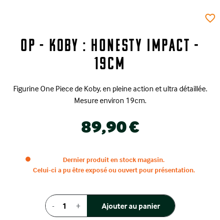
favorite_border
OP - Koby : Honesty Impact -
19cm
Figurine One Piece de Koby, en pleine action et ultra détaillée.
Mesure environ 19cm.
89,90 €
Dernier produit en stock magasin.
Celui-ci a pu être exposé ou ouvert pour présentation.
-
+
Ajouter au panier