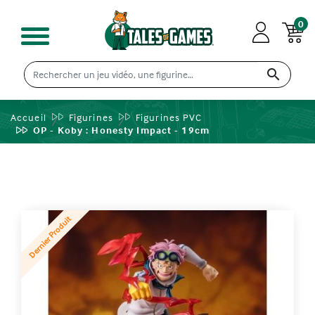
0

Accueil
Figurines
Figurines PVC
OP - Koby : Honesty Impact - 19cm
Dernier Produit