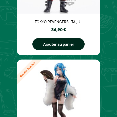
TOKYO REVENGERS - TAIJU...
Prix
36,90 €
Ajouter au panier
Dernier Produit