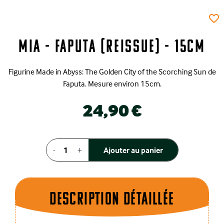
favorite_border
MIA - Faputa (Reissue) - 15cm
Figurine Made in Abyss: The Golden City of the Scorching Sun de
Faputa. Mesure environ 15cm.
24,90 €
-
+
Ajouter au panier
Description dÉtaillÉe