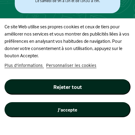
Le samedi de 9h à 13h et de 13h30 à 19h.
Ce site Web utilise ses propres cookies et ceux de tiers pour
améliorer nos services et vous montrer des publicités liées à vos
À PROPOS
préférences en analysant vos habitudes de navigation. Pour
donner votre consentement à son utilisation, appuyez sur le
BOUTIQUE
bouton Accepter.
Plus d'informations
Personnaliser les cookies
INFORMATIONS
Rejeter tout
SUIVEZ-NOUS
J'accepte
Site réalisé par