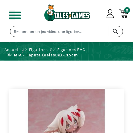
0

Accueil
Figurines
Figurines PVC
MIA - Faputa (Reissue) - 15cm