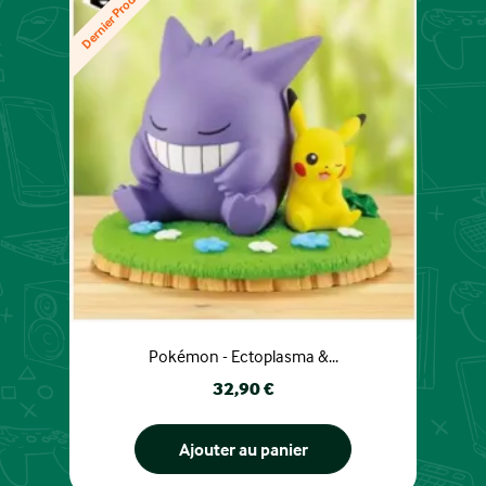
Dernier Produit
Pokémon - Ectoplasma &...
Prix
32,90 €
Ajouter au panier