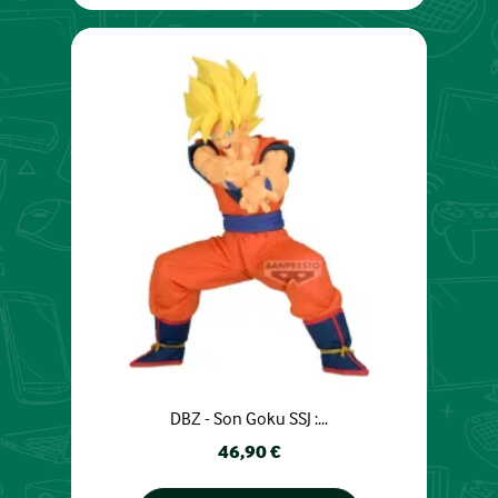
DBZ - Son Goku SSJ :...
Prix
46,90 €