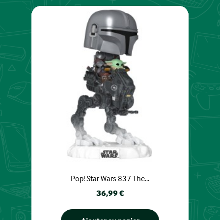
Pop! Star Wars 837 The...
Prix
36,99 €