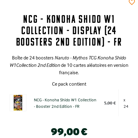
favorite_border
NCG - Konoha Shido W1
Collection - Display (24
Boosters 2nd Edition) - FR
Boîte de 24 boosters
Naruto - Mythos TCG Konoha Shido
W1Collection 2nd Edition
de 10 cartes aléatoires en version
française.
Ce pack contient
NCG - Konoha Shido W1 Collection
x
5,00 €
- Booster 2nd Edition - FR
24
99,00 €