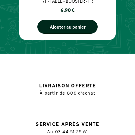
7F - FABLE - BOOSTER - FR
Prix
6,90 €
Ajouter au panier
LIVRAISON OFFERTE
À partir de 80€ d’achat
SERVICE APRÈS VENTE
Au
03 44 51 25 61