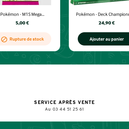
Pokémon - M1S Mega...
Pokémon - Deck Championna
Prix
Prix
5,00 €
24,90 €
Rupture de stock
Ajouter au panier
SERVICE APRÈS VENTE
Au
03 44 51 25 61