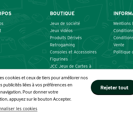
OPOS
BOUTIQUE
INFORM
os
Jeux de société
Mentions 
t
Jeux vidéos
Conditions
Produits Dérivés
Condition
Retrogaming
Vente
Consoles et Accessoires
Politique 
Figurines
JCC Jeux de Cartes à
Collectionner
res cookies et ceux de tiers pour améliorer nos
Nourritures et Boissons
s publicités liées à vos préférences en
Rejeter tout
 navigation. Pour donner votre
tion, appuyez sur le bouton Accepter.
Site réalisé par
naliser les cookies