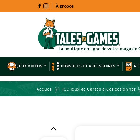
À propos
JEUX VIDÉOS
CONSOLES ET ACCESSOIRES
RE
Accueil
JCC Jeux de Cartes à Collectionner
