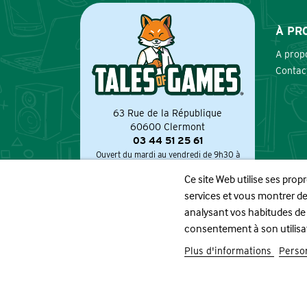
À PR
A prop
Contac
63 Rue de la République
60600 Clermont
03 44 51 25 61
Ouvert du mardi au vendredi de 9h30 à
12h30 et de 14h à 19h.
Ce site Web utilise ses prop
Le samedi de 9h à 13h et de 13h30 à 19h.
services et vous montrer de
analysant vos habitudes de
consentement à son utilisa
Plus d'informations
Person