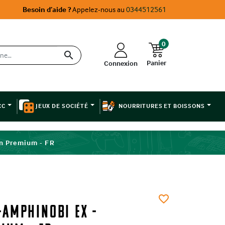
Besoin d’aide ?
Appelez-nous au
0344512561
0

Panier
Connexion
CC
JEUX DE SOCIÉTÉ
NOURRITURES ET BOISSONS
on Premium - FR
favorite_border
Amphinobi ex -