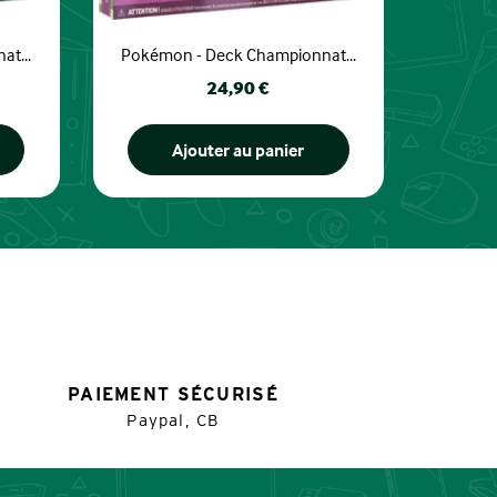
t...
Pokémon - Deck Championnat...
Prix
24,90 €
Ajouter au panier
PAIEMENT SÉCURISÉ
Paypal, CB