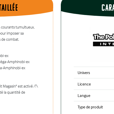
aillÉe
Car
s courants tumultueux,
our imposer sa
s de combat.
obi-ex
 Méga-Amphinobi-ex
Méga-Amphinobi-ex
Univers
Licence
it Magasin" est activé /!\
té la quantité de
Langue
Type de produit