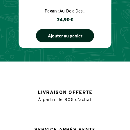
Pagan : Au-Dela Des...
Prix
24,90 €
Ajouter au panier
LIVRAISON OFFERTE
À partir de 80€ d’achat
SERVICE APRÈS VENTE