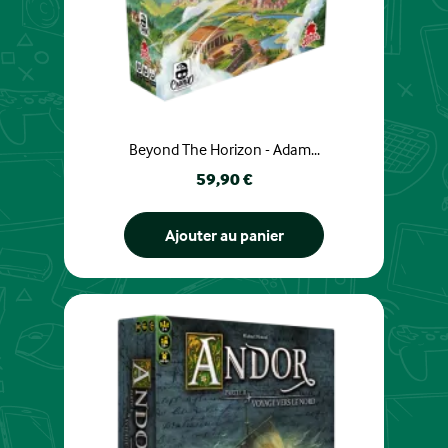
Beyond The Horizon - Adam...
Prix
59,90 €
Ajouter au panier