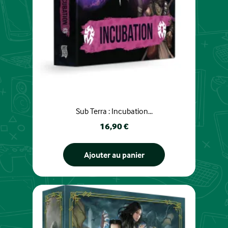
Sub Terra : Incubation...
Prix
16,90 €
Ajouter au panier