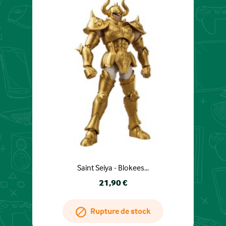
Saint Seiya - Blokees...
Prix
21,90 €
Rupture de stock