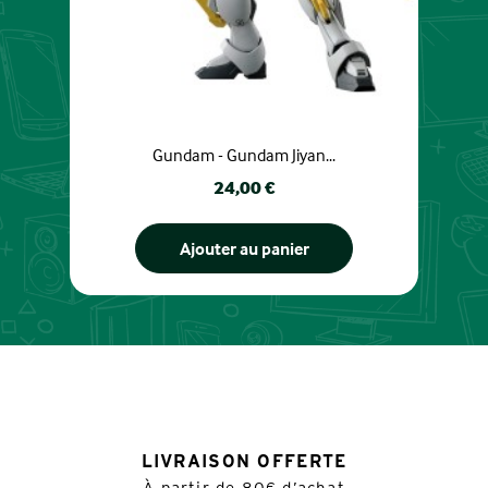
Gundam - Gundam Jiyan...
Prix
24,00 €
Ajouter au panier
LIVRAISON OFFERTE
À partir de 80€ d’achat