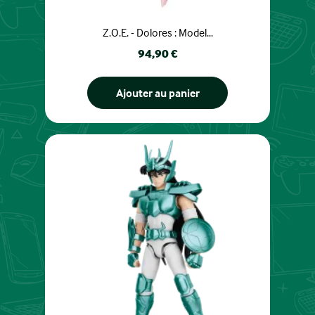
Z.O.E. - Dolores : Model...
Prix
94,90 €
Ajouter au panier