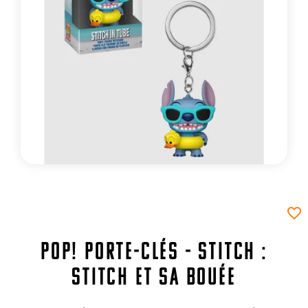
favorite_border
Pop! Porte-clés - Stitch :
Stitch et sa bouée