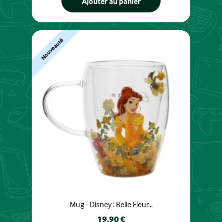
Ajouter au panier
Nouveauté
Mug - Disney : Belle Fleur...
Prix
19,90 €