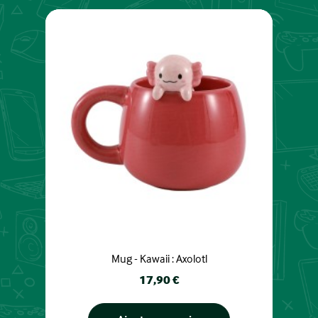
Mug - Kawaii : Axolotl
Prix
17,90 €