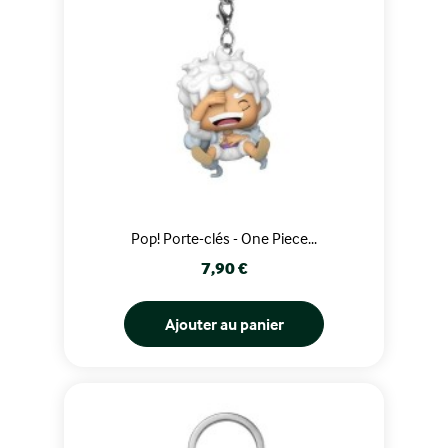
Pop! Porte-clés - One Piece...
Prix
7,90 €
Ajouter au panier