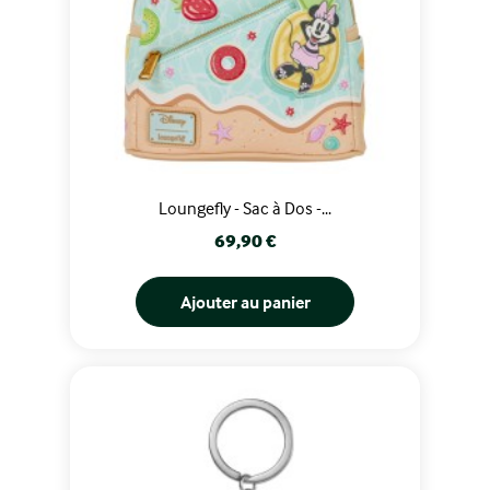
Loungefly - Sac à Dos -...
Prix
69,90 €
Ajouter au panier