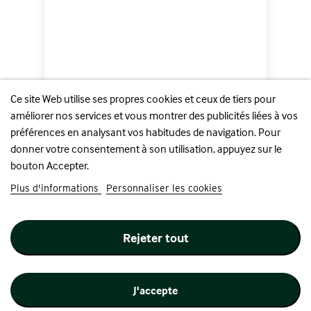
Ce site Web utilise ses propres cookies et ceux de tiers pour
améliorer nos services et vous montrer des publicités liées à vos
préférences en analysant vos habitudes de navigation. Pour
donner votre consentement à son utilisation, appuyez sur le
bouton Accepter.
Disney - Peluche - Hopper /...
Plus d'informations
Personnaliser les cookies
Prix
24,90 €
Rejeter tout
Ajouter au panier
J'accepte