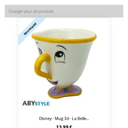
Charger plus de produits
Nouveauté
Disney - Mug 3d - La Belle...
Prix
13,99 €