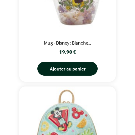
Mug - Disney : Blanche...
Prix
19,90 €
Ajouter au panier