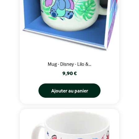
Mug - Disney - Lilo &...
Prix
9,90 €
Ajouter au panier